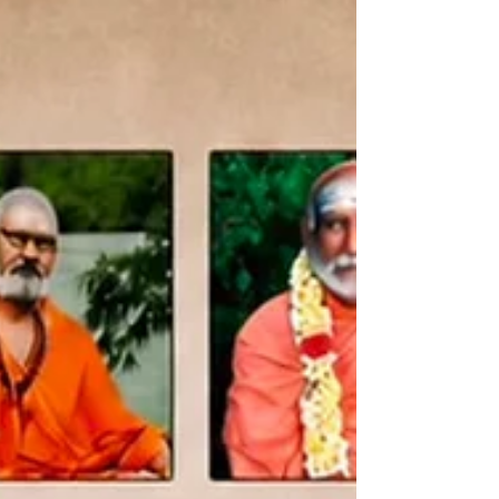
Om Nama Shivaya 09:00 – Gurucharanam
Sharanam 12:00 – Jai Gurudeva 15:00 – Vande
Guruthatvam 18:00 – Vande Guru Thatvam 2
21:00 – Jai Aadhye Prarashakthi 24:00 – Jai
Aadhye 2 27:00 – Jai Vyapaka Vishnu 30:00 –
Soham 33:00 – Shivoham 36:00 – Guru Bhajan
39:00 –