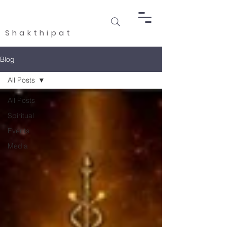
Shakthipat
Blog
All Posts
All Posts
Spiritual
Events
Media