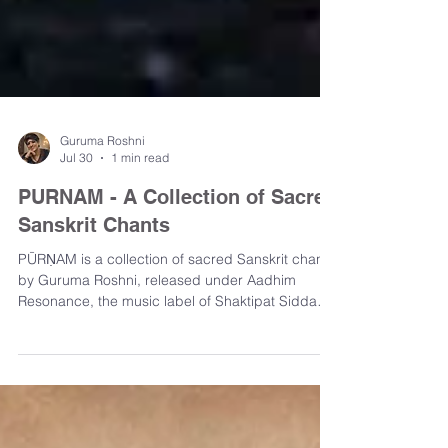
Guruma Roshni
Jul 30
1 min read
PURNAM - A Collection of Sacred
Sanskrit Chants
PŪRṆAM is a collection of sacred Sanskrit chants
by Guruma Roshni, released under Aadhim
Resonance, the music label of Shaktipat Sidda
Mahayogashram. Track List 00:00 – Vande
Gurutatvam 03:00 – Hara Hara Shankar 06:00 –