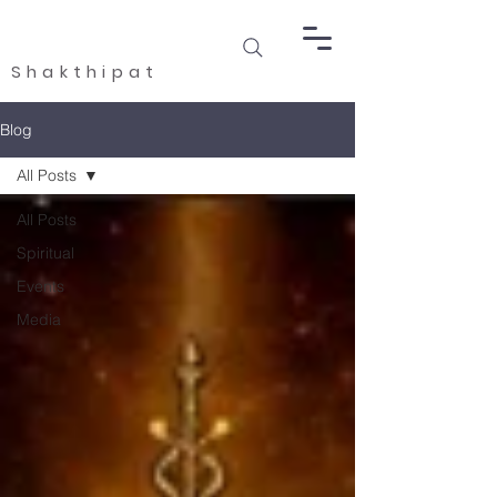
Shakthipat
Blog
All Posts
All Posts
Spiritual
Events
Media