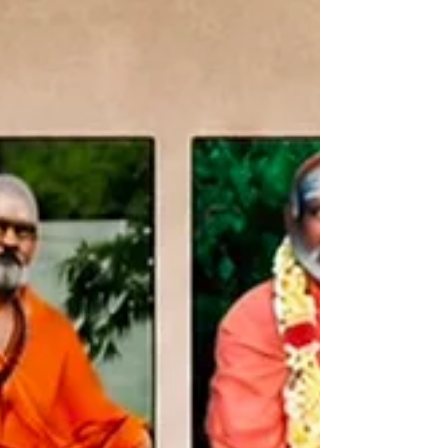
Sharanam 12:00 – Jai Gurudeva 15:00 – Vande
Guruthatvam 18:00 – Vande Guru Thatvam 2
21:00 – Jai Aadhye Prarashakthi 24:00 – Jai
Aadhye 2 27:00 – Jai Vyapaka Vishnu 30:00 –
Soham 33:00 – Shivoham 36:00 – Guru Bhajan
39:00 –