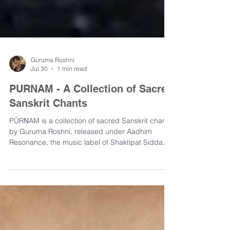
Guruma Roshni
Jul 30
1 min read
PURNAM - A Collection of Sacred
Sanskrit Chants
PŪRṆAM is a collection of sacred Sanskrit chants
by Guruma Roshni, released under Aadhim
Resonance, the music label of Shaktipat Sidda
Mahayogashram. Track List 00:00 – Vande
Gurutatvam 03:00 – Hara Hara Shankar 06:00 –
Om Nama Shivaya 09:00 – Gurucharanam